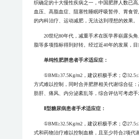
织确定的十大慢性疾病之一，中国肥胖人数已高
血压、高脂血症、阻塞性睡眠呼吸暂停、胃食管
的内科治疗、运动减肥，无法达到理想的效果。
20世纪80年代，减重手术在医学界崭露
脂等多项指标得到好转。经过近40年的发展，
单纯性肥胖患者手术适应症：
①BMI≥37.5Kg/m2，建议积极手术；②32.5≤
方式难以控制，同时合并肥胖相关代谢综合征：
肪肝、痛风、内分泌紊乱等，综合评估可考虑手
Ⅱ型糖尿病患者手术适应症：
①BMI≥32.5Kg/m2，建议积极手术；②27.5≤
式和药物治疗难以控制血糖，且至少符合2项代