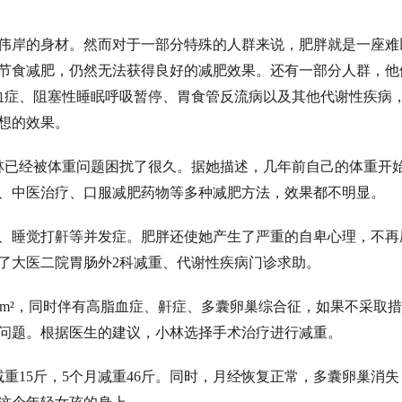
伟岸的身材。然而对于一部分特殊的人群来说，肥胖就是一座难
节食减肥，仍然无法获得良好的减肥效果。还有一部分人群，他
血症、阻塞性
睡眠
呼吸暂停、胃食管反流病以及其他代谢性疾病
想的效果。
娘小林已经被体重问题困扰了很久。据她描述，几年前自己的体重开
、中医治疗、口服减肥药物等多种减肥方法，效果都不明显。
、睡觉打鼾等并发症。肥胖还使她产生了严重的自卑心理，不再
了大医二院胃肠外2科减重、代谢性疾病门诊求助。
g/m²，同时伴有高脂血症、鼾症、
多囊
卵巢综合征，如果不采取措
问题。根据医生的建议，小林选择手术治疗进行减重。
重15斤，5个月减重46斤。同时，月经恢复正常，多囊卵巢消失