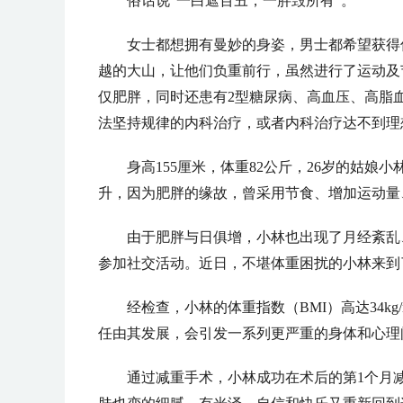
俗话说“一白遮百丑，一胖毁所有”。
女士都想拥有曼妙的身姿，男士都希望获得
越的大山，让他们负重前行，虽然进行了运动及
仅肥胖，同时还患有2型
糖尿病
、高血压、高脂
法坚持规律的内科治疗，或者内科治疗达不到理
身高155厘米，体重82公斤，26岁的姑
升，因为肥胖的缘故，曾采用节食、增加运动量
由于肥胖与日俱增，小林也出现了月经紊乱
参加社交活动。近日，不堪体重困扰的小林来到
经检查，小林的体重指数（BMI）高达34k
任由其发展，会引发一系列更严重的身体和心理
通过减重手术，小林成功在术后的第1个月减