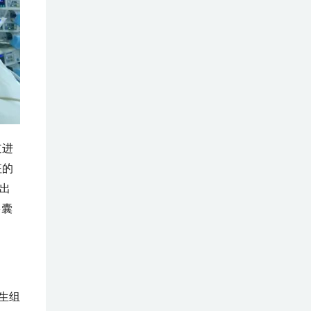
道进
征的
可出
多囊
生组