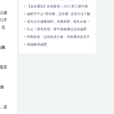
性？
【会议通知】欢迎参加｜2022 第三届中国
以逾
减重糖尿病论坛暨中国人体健康科技促进会肥
减肥可不止“管住嘴，迈开腿” 这些方法了解
们不
胖糖尿病主动健康专
一下
孟化主任减重福利，名额有限，报名从速！
，无
扎心！研究发现：胖子很难通过运动减肥
控制饮食，运动也没少做，但体重却迟迟不
减？中医教您如何科学减肥
瑜伽能否减肥
始飙
愿意
施
，皮