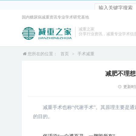
Notice
: ob_end_clean(): Failed to delete buffer. No buffer to delete in
/www/wwwro
国内糖尿病减重资讯专业学术研究基地
减重之家
分享行业资讯，减重专业学术信
您所在的位置：
首页
>
手术减重
减肥不理想
更新时间：
减重手术也称“代谢手术”。其原理主要是通
的目的。