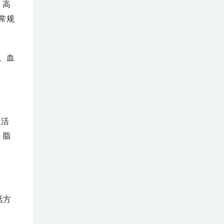
、高
常规
、血
生活
、脂
生活方