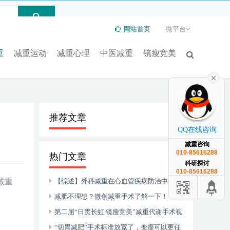
网站首页
微平台
重
减重运动
减重心理
中医减重
镜瘦竞美
推荐文章
QQ在线咨询
减重咨询
010-85616288
热门文章
科研探讨
010-85616288
减重
【综述】外科减重在心血管疾病防治中的临
床意义与前景
减肥不理想？微创减重手术了解一下！
第二届“日贯长虹 镜瘦竞美”减重代谢手术视
频比赛启动！
“切胃减肥”手术标准放宽了，变瘦可以更任