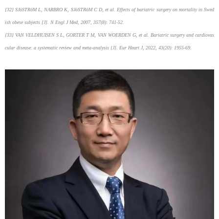
[32] SJöSTRöM L, NARBRO K, SJöSTRöM C D, et al. Effects of bariatric surgery on mortality in Swed
ish obese subjects [J]. N Engl J Med, 2007, 357(8): 741-52.
[33] VAN VELDHUISEN S L, GORTER T M, VAN WOERDEN G, et al. Bariatric surgery and cardiovas
cular disease: a systematic review and meta-analysis [J]. Eur Heart J, 2022, 43(20): 1955-69.