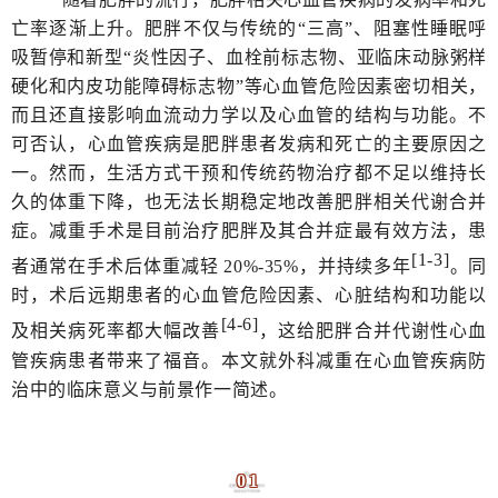
亡率逐渐上升。肥胖不仅与传统的“三高”、阻塞性睡眠呼
吸暂停和新型“炎性因子、血栓前标志物、亚临床动脉粥样
硬化和内皮功能障碍标志物”等心血管危险因素密切相关，
而且还直接影响血流动力学以及心血管的结构与功能。不
可否认，心血管疾病是肥胖患者发病和死亡的主要原因之
一。然而，生活方式干预和传统药物治疗都不足以维持长
久的体重下降，也无法长期稳定地改善肥胖相关代谢合并
症。减重手术是目前治疗肥胖及其合并症最有效方法，患
[1-3]
者通常在手术后体重减轻 20%-35%，并持续多年
。同
时，术后远期患者的心血管危险因素、心脏结构和功能以
[4-6]
及相关病死率都大幅改善
，这给肥胖合并代谢性心血
管疾病患者带来了福音。本文就外科减重在心血管疾病防
治中的临床意义与前景作一简述。
01