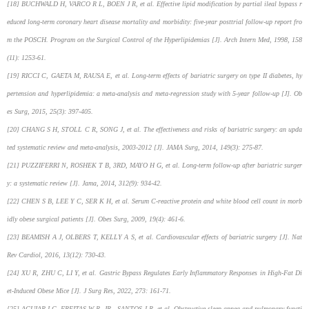
[18] BUCHWALD H, VARCO R L, BOEN J R, et al. Effective lipid modification by partial ileal bypass r
educed long-term coronary heart disease mortality and morbidity: five-year posttrial follow-up report fro
m the POSCH. Program on the Surgical Control of the Hyperlipidemias [J]. Arch Intern Med, 1998, 158
(11): 1253-61.
[19] RICCI C, GAETA M, RAUSA E, et al. Long-term effects of bariatric surgery on type II diabetes, hy
pertension and hyperlipidemia: a meta-analysis and meta-regression study with 5-year follow-up [J]. Ob
es Surg, 2015, 25(3): 397-405.
[20] CHANG S H, STOLL C R, SONG J, et al. The effectiveness and risks of bariatric surgery: an upda
ted systematic review and meta-analysis, 2003-2012 [J]. JAMA Surg, 2014, 149(3): 275-87.
[21] PUZZIFERRI N, ROSHEK T B, 3RD, MAYO H G, et al. Long-term follow-up after bariatric surger
y: a systematic review [J]. Jama, 2014, 312(9): 934-42.
[22] CHEN S B, LEE Y C, SER K H, et al. Serum C-reactive protein and white blood cell count in morb
idly obese surgical patients [J]. Obes Surg, 2009, 19(4): 461-6.
[23] BEAMISH A J, OLBERS T, KELLY A S, et al. Cardiovascular effects of bariatric surgery [J]. Nat
Rev Cardiol, 2016, 13(12): 730-43.
[24] XU R, ZHU C, LI Y, et al. Gastric Bypass Regulates Early Inflammatory Responses in High-Fat Di
et-Induced Obese Mice [J]. J Surg Res, 2022, 273: 161-71.
[25] AGUIAR I C, FREITAS W R, JR., SANTOS I R, et al. Obstructive sleep apnea and pulmonary functi