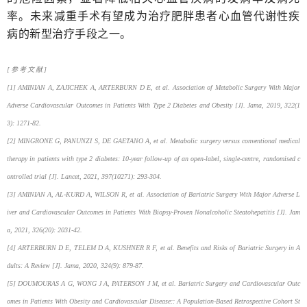
率。未来减重手术有望成为治疗肥胖患者心血管代谢性疾
病的新型治疗手段之一。
[参考文献]
[1] AMINIAN A, ZAJICHEK A, ARTERBURN D E, et al. Association of Metabolic Surgery With Major
Adverse Cardiovascular Outcomes in Patients With Type 2 Diabetes and Obesity [J]. Jama, 2019, 322(1
3): 1271-82.
[2] MINGRONE G, PANUNZI S, DE GAETANO A, et al. Metabolic surgery versus conventional medical
therapy in patients with type 2 diabetes: 10-year follow-up of an open-label, single-centre, randomised c
ontrolled trial [J]. Lancet, 2021, 397(10271): 293-304.
[3] AMINIAN A, AL-KURD A, WILSON R, et al. Association of Bariatric Surgery With Major Adverse L
iver and Cardiovascular Outcomes in Patients With Biopsy-Proven Nonalcoholic Steatohepatitis [J]. Jam
a, 2021, 326(20): 2031-42.
[4] ARTERBURN D E, TELEM D A, KUSHNER R F, et al. Benefits and Risks of Bariatric Surgery in A
dults: A Review [J]. Jama, 2020, 324(9): 879-87.
[5] DOUMOURAS A G, WONG J A, PATERSON J M, et al. Bariatric Surgery and Cardiovascular Outc
omes in Patients With Obesity and Cardiovascular Disease:: A Population-Based Retrospective Cohort St