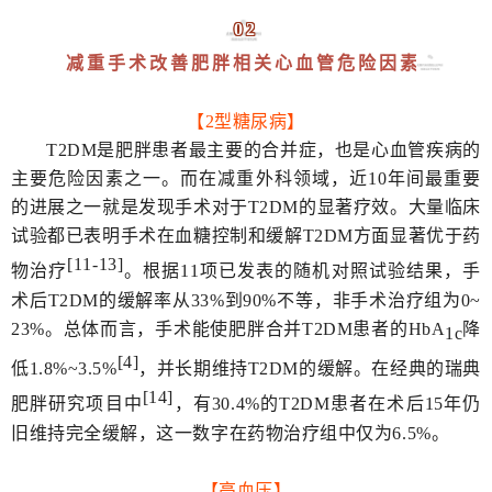
02
减重手术改善肥胖相关心血管危险因素
【
2
型糖尿病】
T2DM是肥胖患者最主要的合并症，也是心血管疾病的
主要危险因素之一。而在减重外科领域，近10年间最重要
的进展之一就是发现手术对于T2DM的显著疗效。大量临床
试验都已表明手术在血糖控制和缓解T2DM方面显著优于药
[11-13]
物治疗
。根据11项已发表的随机对照试验结果，手
术后T2DM的缓解率从33%到90%不等，非手术治疗组为0~
23%。总体而言，手术能使肥胖合并T2DM患者的HbA
降
1c
[4]
低1.8%~3.5%
，并长期维持T2DM的缓解。在经典的瑞典
[14]
肥胖研究项目中
，有30.4%的T2DM患者在术后15年仍
旧维持完全缓解，这一数字在药物治疗组中仅为6.5%。
【高血压】