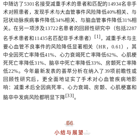
中随访了5301名接受减重手术的患者和匹配的14934名非手
术对照患者，发现手术与大血管事件风险降低40%相关、与
冠状动脉疾病事件降低34%相关、与脑血管事件降低31%相
关。在另一项涉及13722名患者的回顾性研究中（包括2287
[1]
名手术患者和11435名匹配非手术患者）
，减重手术与主
要心血管不良事件的风险降低显著相关（HR，0.61），其
中全因死亡率降低41%、心力衰竭死亡率降低62%、心肌梗
死死亡率降低31%、脑卒中死亡率降低33%、房颤死亡率降
低22%。今年最新发表的荟萃分析在纳入了39项前瞻性或
回顾性研究后，更全面地证实了手术对心血管疾病地影
响：减重术后全因病死率、心力衰竭、房颤、心肌梗塞和
[33]
脑卒中发病风险都明显下降
。
04
小结与展望