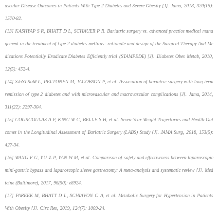
ascular Disease Outcomes in Patients With Type 2 Diabetes and Severe Obesity [J]. Jama, 2018, 320(15):
1570-82.
[13] KASHYAP S R, BHATT D L, SCHAUER P R. Bariatric surgery vs. advanced practice medical mana
gement in the treatment of type 2 diabetes mellitus: rationale and design of the Surgical Therapy And Me
dications Potentially Eradicate Diabetes Efficiently trial (STAMPEDE) [J]. Diabetes Obes Metab, 2010,
12(5): 452-4.
[14] SJöSTRöM L, PELTONEN M, JACOBSON P, et al. Association of bariatric surgery with long-term
remission of type 2 diabetes and with microvascular and macrovascular complications [J]. Jama, 2014,
311(22): 2297-304.
[15] COURCOULAS A P, KING W C, BELLE S H, et al. Seven-Year Weight Trajectories and Health Out
comes in the Longitudinal Assessment of Bariatric Surgery (LABS) Study [J]. JAMA Surg, 2018, 153(5):
427-34.
[16] WANG F G, YU Z P, YAN W M, et al. Comparison of safety and effectiveness between laparoscopic
mini-gastric bypass and laparoscopic sleeve gastrectomy: A meta-analysis and systematic review [J]. Med
icine (Baltimore), 2017, 96(50): e8924.
[17] PAREEK M, BHATT D L, SCHIAVON C A, et al. Metabolic Surgery for Hypertension in Patients
With Obesity [J]. Circ Res, 2019, 124(7): 1009-24.