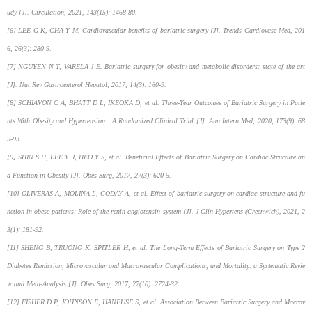
udy [J]. Circulation, 2021, 143(15): 1468-80.
[6] LEE G K, CHA Y M. Cardiovascular benefits of bariatric surgery [J]. Trends Cardiovasc Med, 201
6, 26(3): 280-9.
[7] NGUYEN N T, VARELA J E. Bariatric surgery for obesity and metabolic disorders: state of the art
[J]. Nat Rev Gastroenterol Hepatol, 2017, 14(3): 160-9.
[8] SCHIAVON C A, BHATT D L, IKEOKA D, et al. Three-Year Outcomes of Bariatric Surgery in Patie
nts With Obesity and Hypertension : A Randomized Clinical Trial [J]. Ann Intern Med, 2020, 173(9): 68
5-93.
[9] SHIN S H, LEE Y J, HEO Y S, et al. Beneficial Effects of Bariatric Surgery on Cardiac Structure an
d Function in Obesity [J]. Obes Surg, 2017, 27(3): 620-5.
[10] OLIVERAS A, MOLINA L, GODAY A, et al. Effect of bariatric surgery on cardiac structure and fu
nction in obese patients: Role of the renin-angiotensin system [J]. J Clin Hypertens (Greenwich), 2021, 2
3(1): 181-92.
[11] SHENG B, TRUONG K, SPITLER H, et al. The Long-Term Effects of Bariatric Surgery on Type 2
Diabetes Remission, Microvascular and Macrovascular Complications, and Mortality: a Systematic Revie
w and Meta-Analysis [J]. Obes Surg, 2017, 27(10): 2724-32.
[12] FISHER D P, JOHNSON E, HANEUSE S, et al. Association Between Bariatric Surgery and Macrov