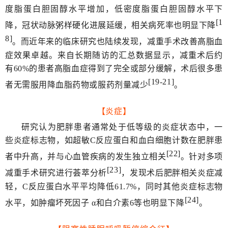
度脂蛋白胆固醇水平增加，低密度脂蛋白胆固醇水平下
[1
降，冠状动脉粥样硬化进展延缓，相关病死率也明显下降
8]
。而近年来的临床研究也陆续发现，减重手术改善高脂血
症效果卓越。来自长期随访的汇总数据显示，减重术后约
有60%的患者高脂血症得到了完全或部分缓解，术后很多患
[19-21]
者无需服用降血脂药物或服药剂量减少
。
【炎症】
研究认为肥胖患者通常处于低等级的炎症状态中，一
些炎症标志物，如超敏C反应蛋白和血白细胞计数在肥胖患
[22]
者中升高，并与心血管疾病的发生独立相关
。针对多项
[23]
减重手术研究进行荟萃分析
，发现术后肥胖相关炎症减
轻，C反应蛋白水平平均降低61.7%，同时其他炎症标志物
[24]
水平，如肿瘤坏死因子 α和白介素6等也明显下降
。