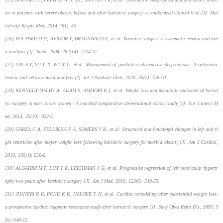
on in patients with severe obesity before and after bariatric surgery: a randomized clinical trial [J]. Mul
tidiscip Respir Med, 2014, 9(1): 43.
[26] BUCHWALD H, AVIDOR Y, BRAUNWALD E, et al. Bariatric surgery: a systematic review and met
a-analysis [J]. Jama, 2004, 292(14): 1724-37.
[27] LIN S Y, SU Y X, WU Y C, et al. Management of paediatric obstructive sleep apnoea: A systematic
review and network meta-analysis [J]. Int J Paediatr Dent, 2020, 30(2): 156-70.
[28] KENNEDY-DALBY A, ADAM S, AMMORI B J, et al. Weight loss and metabolic outcomes of bariat
ric surgery in men versus women - A matched comparative observational cohort study [J]. Eur J Intern M
ed, 2014, 25(10): 922-5.
[29] GARZA C A, PELLIKKA P A, SOMERS V K, et al. Structural and functional changes in left and ri
ght ventricles after major weight loss following bariatric surgery for morbid obesity [J]. Am J Cardiol,
2010, 105(4): 550-6.
[30] ALGAHIM M F, LUX T R, LEICHMAN J G, et al. Progressive regression of left ventricular hypertr
ophy two years after bariatric surgery [J]. Am J Med, 2010, 123(6): 549-55.
[31] JHAVERI R R, POND K K, HAUSER T H, et al. Cardiac remodeling after substantial weight loss:
a prospective cardiac magnetic resonance study after bariatric surgery [J]. Surg Obes Relat Dis, 2009, 5
(6): 648-52.