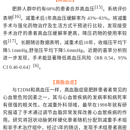
[15]
肥胖人群中约有68%的患者合并高血压
。系统评价
[16]
表明
，减重术后1年高血压缓解率为 43%~83%。将减重
手术与强化药物治疗及生活方式干预进行比较，发现接受
手术治疗的患者高血压缓解率更高，降压药物的使用率较
[17]
低
。长期随访数据表明，减重术后10年，收缩压平均下
降5.1mmHg,舒张压平均下降5.6mmHg。近期的荟萃分析则
进一步发现，手术能显著降低高血压风险（RR 0.54，95%
[6]
CI 0.46-0.64）
。
【高脂血症】
与T2DM和高血压一样，高血脂症是肥胖患者者常见的
心血管危险因素之一，其与心血管疾病的发病率和病死率
有很强的相关性。在减重外科领域，最早在1998年就有研
究报道了手术通过调节血脂异常发挥改善心血管疾病的作
用。研究将冠状动脉粥样硬化患者随机分配到减重手术组
和非手术治疗组中，经过5年的随访，发现手术组患者高密