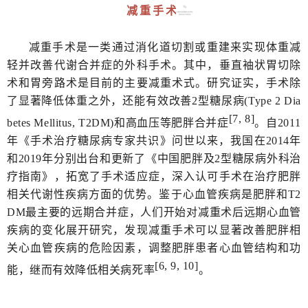
减重手术
减重手术是一类通过消化道切割或重建来实现体重减
轻并改善代谢合并症的外科手术。其中，垂直袖状胃切除
术和胃旁路术是目前的主要减重术式。研究证实，手术除
了显著降低体重之外，还能有效改善2型糖尿病(Type 2 Dia
[7, 8]
betes Mellitus, T2DM)和高血压等肥胖合并症
。自2011
年《手术治疗糖尿病专家共识》问世以来，我国在2014年
和2019年分别出台和更新了《中国肥胖及2型糖尿病外科治
疗指南》，拓宽了手术适应症，深入认可手术在治疗肥胖
相关代谢性疾病方面的优势。鉴于心血管疾病是肥胖和T2
DM最主要的远期合并症，人们开始对减重术后远期心血管
疾病的变化展开研究，发现减重手术可以显著改善肥胖相
关心血管疾病的危险因素，调整肥胖患者心血管结构和功
[6, 9, 10]
能，继而有效降低相关病死率
。