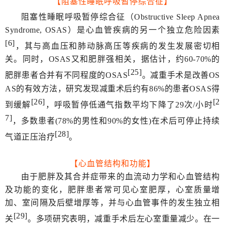
【阻塞性睡眠呼吸暂停综合征】
阻塞性睡眠呼吸暂停综合征（Obstructive Sleep Apnea
Syndrome, OSAS）是心血管疾病的另一个独立危险因素
[6]
，其与高血压和肺动脉高压等疾病的发生发展密切相
关。同时，OSAS又和肥胖强相关，据估计，约60-70%的
[25]
肥胖患者合并有不同程度的OSAS
。减重手术是改善OS
AS的有效方法，研究发现减重术后约有86%的患者OSAS得
[26]
[2
到缓解
，呼吸暂停低通气指数平均下降了29次/小时
7]
，多数患者(78%的男性和90%的女性)在术后可停止持续
[28]
气道正压治疗
。
【心血管结构和功能】
由于肥胖及其合并症带来的血流动力学和心血管结构
及功能的变化，肥胖患者常可见心室肥厚，心室质量增
加、室间隔及后壁增厚等，并与心血管事件的发生独立相
[29]
关
。多项研究表明，减重手术后左心室重量减少。在一