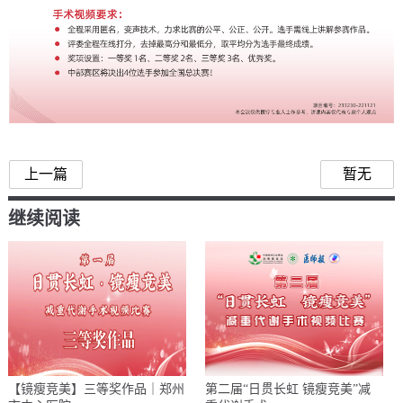
上一篇
暂无
继续阅读
【镜瘦竞美】三等奖作品｜郑州
第二届“日贯长虹 镜瘦竞美”减