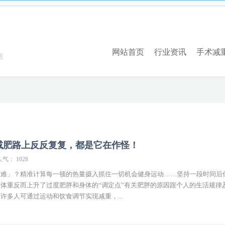
ot/odhm.org.cn/index.php
on line
17
网站首页
行业资讯
手术减
息
 减肥路上反反复复，都是它在作怪！
人气： 1028
「难」？精准计算每一顿的热量摄入抓住一切机会健身运动……坚持一段时间后
体重反而上升了过度肥胖和身体的“调定点”有关肥胖的原因跟个人的生活规律
许多人可通过运动和饮食调节实现减重，...