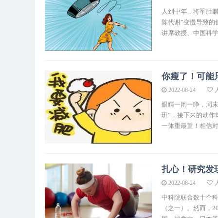
人到中年，将军肚麒
陈代谢”变慢导致的
讲席教授、中国科学
你瘦了！可能
2022-08-24
眼睛一闭一睁，周末
班”，接下来的动作
一体重最重！相信对
扎心！研究发
2022-08-24
中科院联合数十个科
（之一）。然而，202