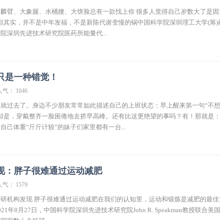
麟臂、大象腿、水桶腰、大饼脸总有一款找上你 很多人觉得自己岁数大了是因
但其实，并不是中年发福，不是新陈代谢变慢的锅中国科学院深圳理工大学(筹)
院深圳先进技术研究院医药所能量代...
只是一种错觉！
人气： 1046
就过去了。身边不少朋友常常如此描述自己的上班状态：早上醒来第一句“不
却是，穿戴整齐一脸困倦地去挤早高峰。还有比这更绝望的事吗？有！那就是
自己体重“斤斤计较”的妹子们家里都有一台...
现：胖子很难通过运动减肥
人气： 1579
研机构发现 胖子很难通过运动减肥在我们的认知里，运动和锻炼是减肥的最佳
1年8月27日，中国科学院深圳先进技术研究院John R. Speakman教授联合美