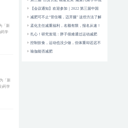
频比赛启动！
【会议通知】欢迎参加｜2022 第三届中国
减重糖尿病论坛暨中国人体健康科技促进会肥
减肥可不止“管住嘴，迈开腿” 这些方法了解
为「新
胖糖尿病主动健康专
一下
孟化主任减重福利，名额有限，报名从速！
)药学
扎心！研究发现：胖子很难通过运动减肥
控制饮食，运动也没少做，但体重却迟迟不
减？中医教您如何科学减肥
瑜伽能否减肥
为「新
)药学