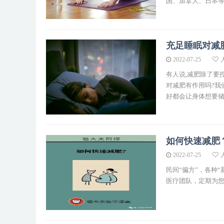
国、加拿大、日本等国
充足睡眠对减
2022-07-25
有人说,减肥除了要
对减肥有作用吗?我
好都会让身体想要储存
如何快速减肥
2022-07-25
民间“偏方”，各种
医疗团队，定期为