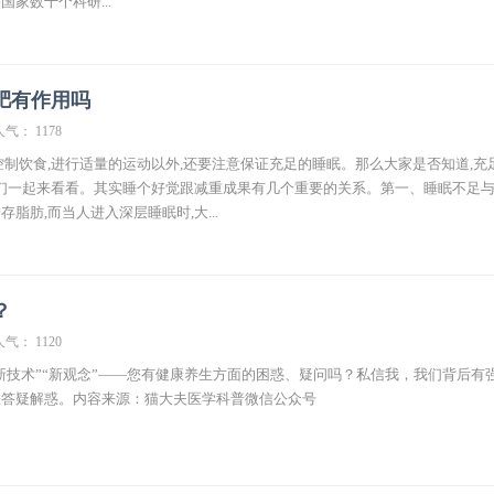
家数十个科研...
肥有作用吗
人气： 1178
控制饮食,进行适量的运动以外,还要注意保证充足的睡眠。那么大家是否知道,充
们一起来看看。其实睡个好觉跟减重成果有几个重要的关系。第一、睡眠不足
脂肪,而当人进入深层睡眠时,大...
？
人气： 1120
“新技术”“新观念”——您有健康养生方面的困惑、疑问吗？私信我，我们背后有
您答疑解惑。内容来源：猫大夫医学科普微信公众号