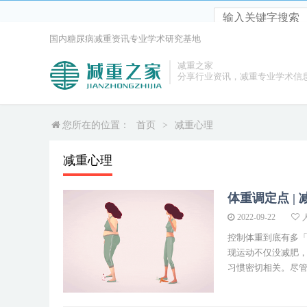
Notice
: ob_end_clean(): Failed to delete buffer. No buffer to delete in
/www/wwwro
国内糖尿病减重资讯专业学术研究基地
减重之家
分享行业资讯，减重专业学术信
您所在的位置：
首页
>
减重心理
减重心理
体重调定点 |
2022-09-22
控制体重到底有多
现运动不仅没减肥，
习惯密切相关。尽管