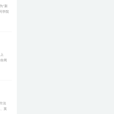
为“新
药学院
想上
：你周
方法
国、英