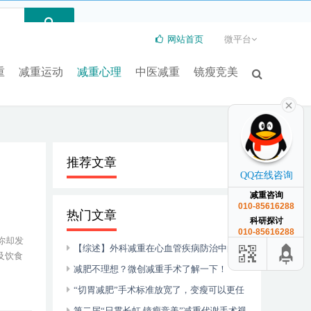
网站首页
微平台
重
减重运动
减重心理
中医减重
镜瘦竞美
推荐文章
QQ在线咨询
减重咨询
010-85616288
热门文章
科研探讨
010-85616288
你却发
【综述】外科减重在心血管疾病防治中的临
及饮食
床意义与前景
减肥不理想？微创减重手术了解一下！
“切胃减肥”手术标准放宽了，变瘦可以更任
性？
第二届“日贯长虹 镜瘦竞美”减重代谢手术视