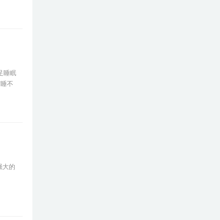
足睡眠
与睡不
强大的